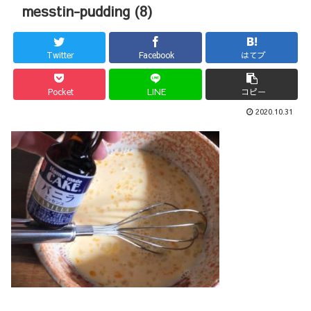
messtin-pudding (8)
Twitter
Facebook
はてブ
Pocket
LINE
コピー
2020.10.31