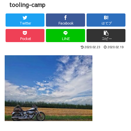
tooling-camp
Twitter
Facebook
はてブ
Pocket
LINE
コピー
2020.02.23
2020.02.19